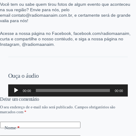
Você tem ou sabe quem tirou fotos de algum evento que aconteceu
na sua região? Envie para nós, pelo
email contato@radiomaanaim.com.br, e certamente será de grande
valia para nós!
Acesse a nossa página no Facebook, facebook.com/radiomaanaim,
curta e compartilhe o nosso contéudo, e siga a nossa página no
Instagram, @radiomaanaim.
Ouça o áudio
Tocador
00:00
00:00
de
áudio
Deixe um comentário
O seu endereço de e-mail não será publicado.
Campos obrigatórios são
marcados com
*
Nome
*