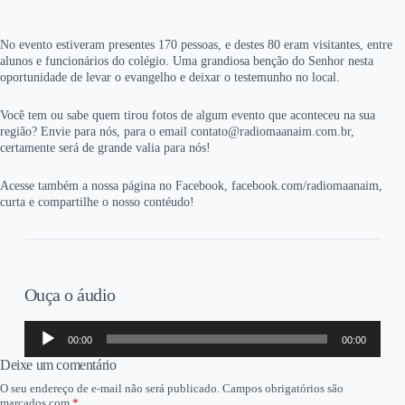
No evento estiveram presentes 170 pessoas, e destes 80 eram visitantes, entre
alunos e funcionários do colégio. Uma grandiosa benção do Senhor nesta
oportunidade de levar o evangelho e deixar o testemunho no local.
Você tem ou sabe quem tirou fotos de algum evento que aconteceu na sua
região? Envie para nós, para o email contato@radiomaanaim.com.br,
certamente será de grande valia para nós!
Acesse também a nossa página no Facebook, facebook.com/radiomaanaim,
curta e compartilhe o nosso contéudo!
Ouça o áudio
Tocador
00:00
00:00
de
áudio
Deixe um comentário
O seu endereço de e-mail não será publicado.
Campos obrigatórios são
marcados com
*