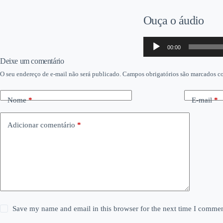
Ouça o áudio
Tocador
00:00
de
áudio
Deixe um comentário
O seu endereço de e-mail não será publicado.
Campos obrigatórios são marcados 
Nome
*
E-mail
*
Adicionar comentário
*
Save my name and email in this browser for the next time I commen