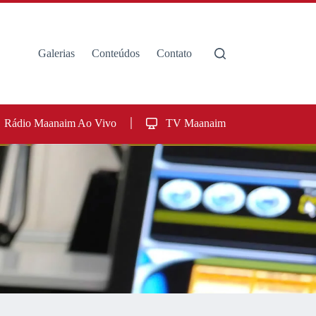
Galerias
Conteúdos
Contato
Rádio Maanaim Ao Vivo
TV Maanaim