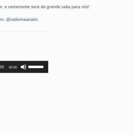
, e certamente será de grande valia para nós!
ram, @radiomaanaim.
Use
00:00
as
setas
para
cima
ou
para
baixo
para
aumentar
ou
diminuir
o
volume.