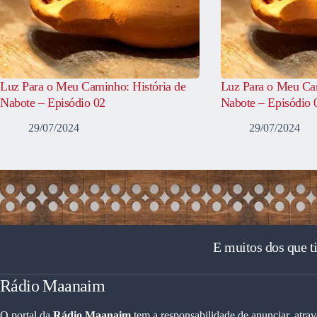
Luz Para o Meu Caminho: História de
Luz Para o Meu Cam
Nabote – Episódio 02
Nabote – Episódio 
29/07/2024
29/07/2024
E muitos dos que t
Rádio Maanaim
O portal da
Rádio Maanaim
tem a responsabilidade de anunciar, atrav