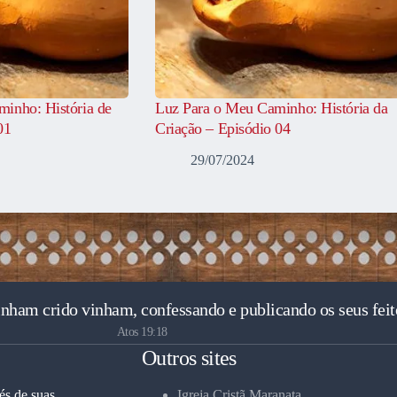
inho: História de
Luz Para o Meu Caminho: História da
01
Criação – Episódio 04
29/07/2024
inham crido vinham, confessando e publicando os seus feit
Atos 19:18
Outros sites
és de suas
Igreja Cristã Maranata