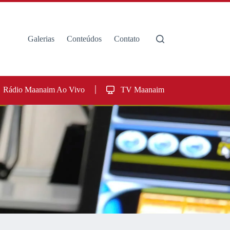
Galerias
Conteúdos
Contato
Rádio Maanaim Ao Vivo
TV Maanaim