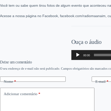
Você tem ou sabe quem tirou fotos de algum evento que aconteceu na
Acesse a nossa página no Facebook, facebook.com/radiomaanaim, cur
Ouça o áudio
Tocador
00:00
de
áudio
Deixe um comentário
O seu endereço de e-mail não será publicado.
Campos obrigatórios são marcados 
Nome
*
E-mail
*
Adicionar comentário
*