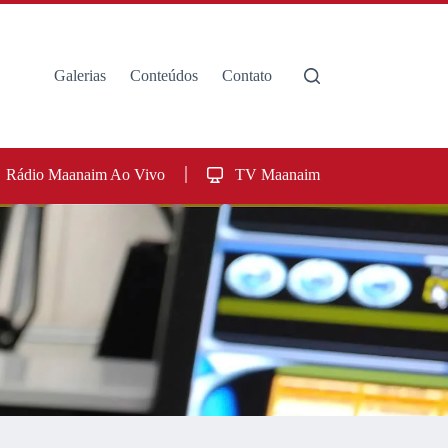
Galerias
Conteúdos
Contato
Rádio Maanaim Ao Vivo
TV Maanaim