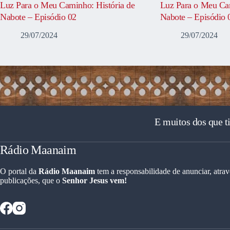
Luz Para o Meu Caminho: História de
Luz Para o Meu Cam
Nabote – Episódio 02
Nabote – Episódio 
29/07/2024
29/07/2024
E muitos dos que t
Rádio Maanaim
O portal da
Rádio Maanaim
tem a responsabilidade de anunciar, atrav
publicações, que o
Senhor Jesus vem!