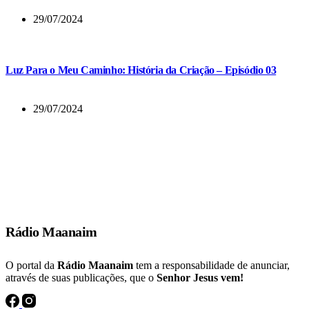
29/07/2024
Luz Para o Meu Caminho: História da Criação – Episódio 03
29/07/2024
E muitos dos que tinham crido vinham, confessando e publicando os
seus feitos.
Atos 19:18
Rádio Maanaim
O portal da
Rádio Maanaim
tem a responsabilidade de anunciar,
através de suas publicações, que o
Senhor Jesus vem!