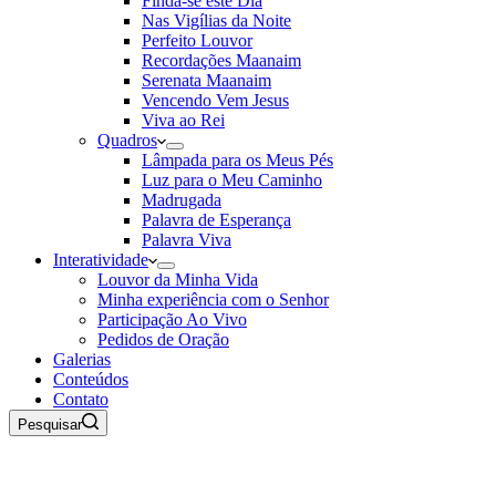
Finda-se este Dia
Nas Vigílias da Noite
Perfeito Louvor
Recordações Maanaim
Serenata Maanaim
Vencendo Vem Jesus
Viva ao Rei
Quadros
Lâmpada para os Meus Pés
Luz para o Meu Caminho
Madrugada
Palavra de Esperança
Palavra Viva
Interatividade
Louvor da Minha Vida
Minha experiência com o Senhor
Participação Ao Vivo
Pedidos de Oração
Galerias
Conteúdos
Contato
Pesquisar
09 de Agosto de 2026
Rádio Maanaim Ao Vivo
TV Maanaim