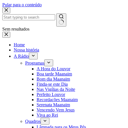
Pular para o conteúdo
Sem resultados
Home
Nossa história
A Rádio
Programas
A Hora do Louvor
Boa tarde Maanaim
Bom dia Maanaim
Finda-se este Dia
Nas Vigílias da Noite
Perfeito Louvor
Recordações Maanaim
Serenata Maanaim
Vencendo Vem Jesus
Viva ao Rei
Quadros
Lâmpada para os Meus Pés