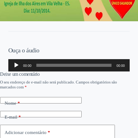
Ouça o áudio
Tocador
00:00
00:00
de
áudio
Deixe um comentário
O seu endereço de e-mail não será publicado.
Campos obrigatórios são
marcados com
*
Nome
*
E-mail
*
Adicionar comentário
*