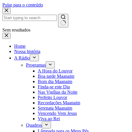
Pular para o conteúdo
Sem resultados
Home
Nossa história
A Rádio
Programas
A Hora do Louvor
Boa tarde Maanaim
Bom dia Maanaim
Finda-se este Dia
Nas Vigílias da Noite
Perfeito Louvor
Recordações Maanaim
Serenata Maanaim
Vencendo Vem Jesus
Viva ao Rei
Quadros
Lâmpada para os Meus Pés