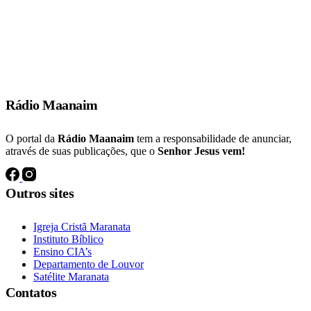
E muitos dos que tinham crido vinham, confessando e publicando os
seus feitos.
Atos 19:18
Rádio Maanaim
O portal da
Rádio Maanaim
tem a responsabilidade de anunciar,
através de suas publicações, que o
Senhor Jesus vem!
Outros sites
Igreja Cristã Maranata
Instituto Bíblico
Ensino CIA’s
Departamento de Louvor
Satélite Maranata
Contatos