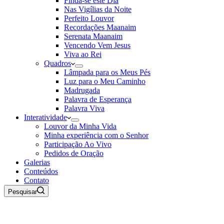
Finda-se este Dia
Nas Vigílias da Noite
Perfeito Louvor
Recordações Maanaim
Serenata Maanaim
Vencendo Vem Jesus
Viva ao Rei
Quadros
Lâmpada para os Meus Pés
Luz para o Meu Caminho
Madrugada
Palavra de Esperança
Palavra Viva
Interatividade
Louvor da Minha Vida
Minha experiência com o Senhor
Participação Ao Vivo
Pedidos de Oração
Galerias
Conteúdos
Contato
Pesquisar
09 de Agosto de 2026
Rádio Maanaim Ao Vivo
TV Maanaim