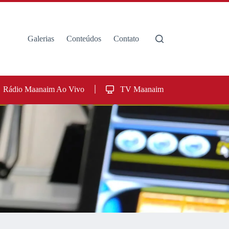
Galerias
Conteúdos
Contato
Rádio Maanaim Ao Vivo
TV Maanaim