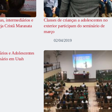
as, intermediários e
Classes de crianças a adolescentes no
eja Cristã Maranata
exterior participam do seminário de
março
02/04/2019
ários e Adolescentes
nário em Utah