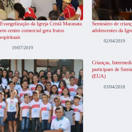
Evangelização da Igreja Cristã Maranata
Seminário de crianç
em centro comercial gera frutos
adolescentes da Igr
espirituais
02/04/2019
19/07/2019
Crianças, Intermedi
participam de Semi
(EUA)
03/04/2018