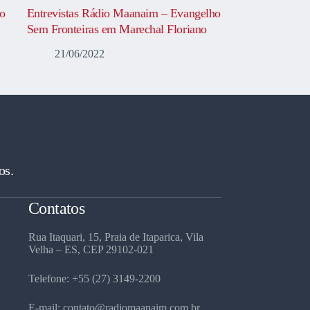
o
Entrevistas Rádio Maanaim – Evangelho
Sem Fronteiras em Marechal Floriano
21/06/2022
os.
Contatos
Rua Itaquari, 15, Praia de Itaparica, Vila
Velha – ES, CEP 29102-021
Telefone: +55 (27) 3149-2200
E-mail: contato@radiomaanaim.com.br