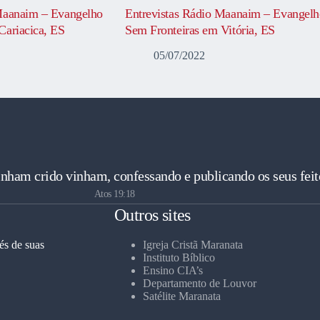
Maanaim – Evangelho
Entrevistas Rádio Maanaim – Evangelh
Cariacica, ES
Sem Fronteiras em Vitória, ES
05/07/2022
inham crido vinham, confessando e publicando os seus feit
Atos 19:18
Outros sites
és de suas
Igreja Cristã Maranata
Instituto Bíblico
Ensino CIA’s
Departamento de Louvor
Satélite Maranata