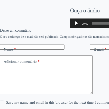
Ouça o áudio
Tocador
00:00
de
áudio
Deixe um comentário
O seu endereço de e-mail não será publicado.
Campos obrigatórios são marcados 
Nome
*
E-mail
*
Adicionar comentário
*
Save my name and email in this browser for the next time I commen