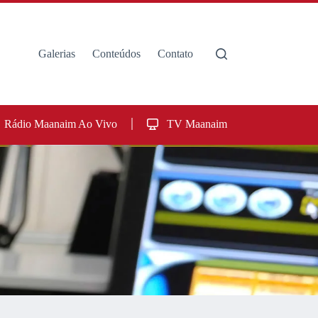
Galerias
Conteúdos
Contato
Rádio Maanaim Ao Vivo
TV Maanaim