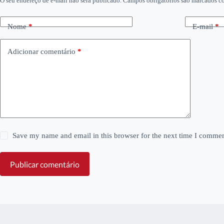
O seu endereço de e-mail não será publicado.
Campos obrigatórios são marcados 
Nome
*
E-mail
*
Adicionar comentário
*
Save my name and email in this browser for the next time I commen
Publicar comentário